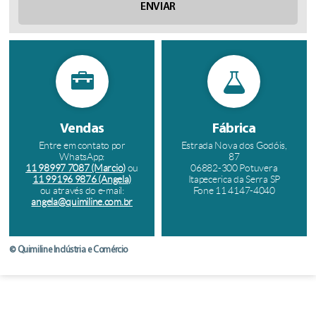
Vendas
Fábrica
Entre em contato por
Estrada Nova dos Godóis,
WhatsApp:
87
11 98997 7087 (Marcio)
ou
06882-300 Potuvera
11 99196 9876 (Angela)
Itapecerica da Serra SP
ou através do e-mail:
Fone 11 4147-4040
angela@quimiline.com.br
© Quimiline Indústria e Comércio